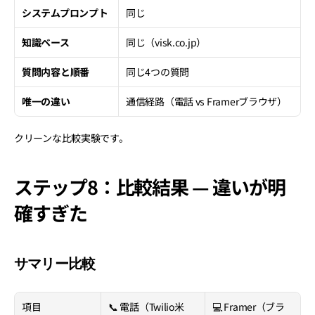
システムプロンプト
同じ
知識ベース
同じ（visk.co.jp）
質問内容と順番
同じ4つの質問
唯一の違い
通信経路（電話 vs Framerブラウザ）
クリーンな比較実験です。
ステップ8：比較結果 — 違いが明
確すぎた
サマリー比較
項目
📞 電話（Twilio米
💻 Framer（ブラ