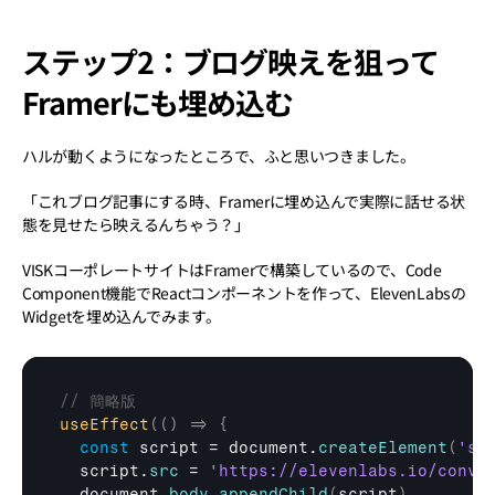
ステップ2：ブログ映えを狙って
Framerにも埋め込む
ハルが動くようになったところで、ふと思いつきました。
「これブログ記事にする時、Framerに埋め込んで実際に話せる状
態を見せたら映えるんちゃう？」
VISKコーポレートサイトはFramerで構築しているので、Code 
Component機能でReactコンポーネントを作って、ElevenLabsの
Widgetを埋め込んでみます。
// 簡略版
useEffect
(
(
)
=>
{
const
script
 = 
document
.
createElement
(
'sc
script
.
src
 = 
'https://elevenlabs.io/conva
document
.
body
.
appendChild
(
script
)