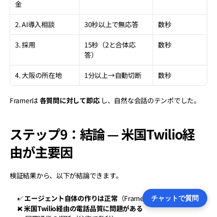
金
2. AI導入相談
30秒以上で無応答
数秒
3. 採用
15秒（2と合体応
数秒
答）
4. 大阪の所在地
1分以上→自動切断
数秒
Framerは 
各質問に対して即応
 し、自然な会話のテンポでした。
ステップ9：結論 — 米国Twilio経
由が主要因
検証結果から、以下が結論できます。
✅ 
エージェント自体の作りは正常
（Framerで完璧に動く）
チャットで質問
❌ 
米国Twilio経由の電話品質に問題がある