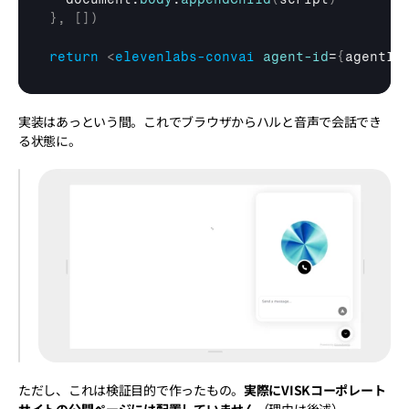
}
,
[
]
)
return
<
elevenlabs-convai
agent-id
=
{
agentId
実装はあっという間。これでブラウザからハルと音声で会話でき
る状態に。
ただし、これは検証目的で作ったもの。
実際にVISKコーポレート