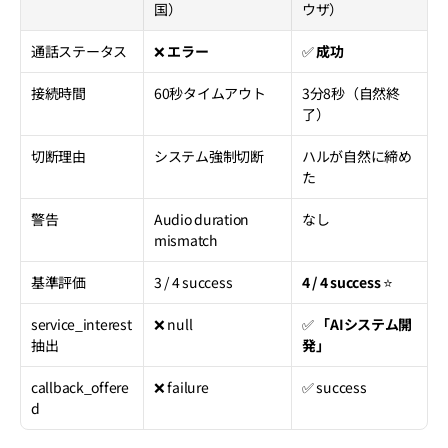
国）
ウザ）
通話ステータス
❌ 
エラー
✅ 
成功
接続時間
60秒タイムアウト
3分8秒（自然終
了）
切断理由
システム強制切断
ハルが自然に締め
た
警告
Audio duration 
なし
mismatch
基準評価
3 / 4 success
4 / 4 success
 ⭐
service_interest 
❌ null
✅ 
「AIシステム開
抽出
発」
callback_offere
❌ failure
✅ success
d