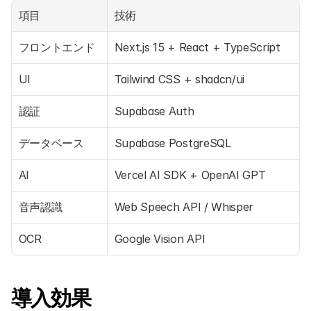
項目
技術
フロントエンド
Next.js 15 + React + TypeScript
UI
Tailwind CSS + shadcn/ui
認証
Supabase Auth
データベース
Supabase PostgreSQL
AI
Vercel AI SDK + OpenAI GPT
音声認識
Web Speech API / Whisper
OCR
Google Vision API
導入効果