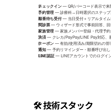
チェックイン
 — QR/バーコード表示で
予約管理
 — 診療科→日時選択のステッ
順番待ち受付
 — 当日受付＋リアルタイ
問診票
 — ウィザード形式で事前回答、
家族管理
 — 家族メンバー登録・代理予
決済
 — クレカ/PayPay/LINE Pay
クーポン
 — 有効/使用済み/期限切れの
通知
 — 予約リマインダー・順番呼び出し
LINE認証
 — LINEアカウントでのログイ
🛠 技術スタック