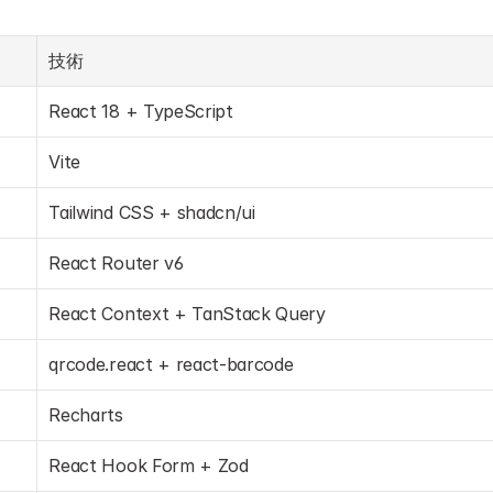
技術
React 18 + TypeScript
Vite
Tailwind CSS + shadcn/ui
React Router v6
React Context + TanStack Query
qrcode.react + react-barcode
Recharts
React Hook Form + Zod