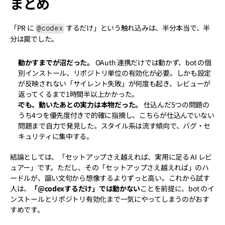
まとめ
「PR に 
 するだけ」という触れ込みは、半分本当で、半
@codex
分は罠でした。
動かすまでが沼だった。
 OAuth 連携だけでは動かず、bot の個
別インストール、リポジトリ単位の有効化が必要。しかも設定
が反映されない「サイレント失敗」が何度も起き、レビューが
返ってくるまで1時間半以上かかった。
でも、動いたあとの実力は本物だった。
 仕込んだ5つの問題の
うち4つを優先度付きで的確に指摘し、こちらが仕込んでいない
問題まで自力で発見した。スタイル系は流す傾向で、バグ・セ
キュリティに集中する。
結論としては、「セットアップさえ越えれば、実用に足る AI レビ
ュアー」です。ただし、その「セットアップさえ越えれば」のハ
ードルが、謳い文句から想像するよりずっと高い。これから試す
人は、
「@codexするだけ」では動かない
ことを前提に、bot のイ
ンストールとリポジトリ有効化まで一気にやってしまうのがおす
すめです。