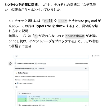
5つ中4つを的確に指摘
。しかも、それぞれの指摘に「なぜ危険
か」の理由がちゃんと付いていました。
nullチェック漏れには「
 や 
 を持たない payload が
null
user
来たら、この行は 
TypeError を throw する
」と、具体的な壊
れ方まで説明
無限ループには「
 が変わらないので 
 が永遠に 
i
countdown
print し続け、
イベントループをブロックする
」と、JS/TS 特有
の影響まで言及