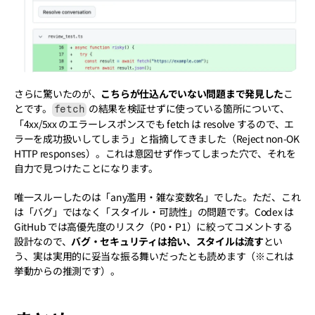
さらに驚いたのが、
こちらが仕込んでいない問題まで発見した
こ
とです。
 の結果を検証せずに使っている箇所について、
fetch
「4xx/5xx のエラーレスポンスでも fetch は resolve するので、エ
ラーを成功扱いしてしまう」と指摘してきました（Reject non-OK 
HTTP responses）。これは意図せず作ってしまった穴で、それを
自力で見つけたことになります。
唯一スルーしたのは「any濫用・雑な変数名」でした。ただ、これ
は「バグ」ではなく「スタイル・可読性」の問題です。Codex は 
GitHub では高優先度のリスク（P0・P1）に絞ってコメントする
設計なので、
バグ・セキュリティは拾い、スタイルは流す
とい
う、実は実用的に妥当な振る舞いだったとも読めます（※これは
挙動からの推測です）。