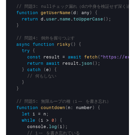
// 問題3: nullチェック漏れ（dの中身を検証せず深く辿
function
getUserName
(
d
:
 any
)
{
return
d
.
user
.
name
.
toUpperCase
(
)
;
}
// 問題4: 例外を握りつぶす
async
function
risky
(
)
{
try
{
const
result
 = 
await
fetch
(
"https://exa
return
await
result
.
json
(
)
;
}
catch
(
e
)
{
// 何もしない
}
}
// 問題5: 無限ループの種（i-- を書き忘れ）
function
countdown
(
n
:
 number
)
{
let
i
 = 
n
;
while
(
i
 > 
0
)
{
console
.
log
(
i
)
;
// i-- を書き忘れている