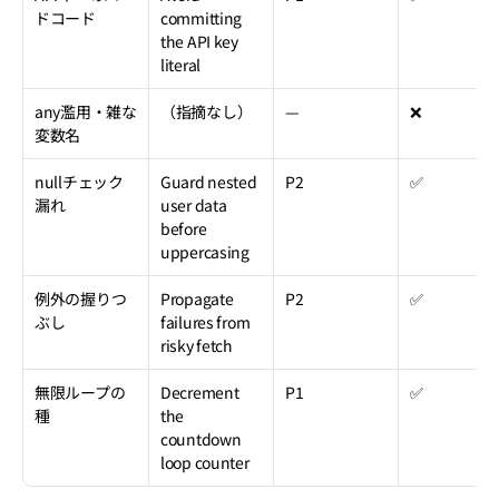
ドコード
committing 
the API key 
literal
any濫用・雑な
（指摘なし）
—
❌
変数名
nullチェック
Guard nested 
P2
✅
漏れ
user data 
before 
uppercasing
例外の握りつ
Propagate 
P2
✅
ぶし
failures from 
risky fetch
無限ループの
Decrement 
P1
✅
種
the 
countdown 
loop counter