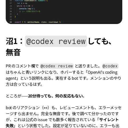
沼1：
しても、
@codex review
無音
PR のコメント欄で 
 と送りました。
@codex review
@codex
はちゃんと青いリンクになり、ホバーすると「OpenAI's coding 
agent」という説明も出る。実在する bot です。メンションのやり
方は合っているはず。
ところが——
20分待っても、何の反応もない
。
bot のリアクション（👀）も、レビューコメントも、エラーメッセ
ージすら出ません。完全な無音です。後で調べて分かったのです
が、これは公式の issue でも数多く報告されている「
サイレント
失敗
」という状態でした。設定が足りていないのに、エラーも出