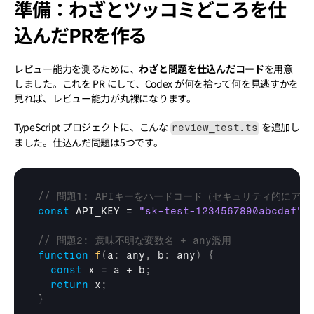
準備：わざとツッコミどころを仕
込んだPRを作る
レビュー能力を測るために、
わざと問題を仕込んだコード
を用意
しました。これを PR にして、Codex が何を拾って何を見逃すかを
見れば、レビュー能力が丸裸になります。
TypeScript プロジェクトに、こんな 
 を追加し
review_test.ts
ました。仕込んだ問題は5つです。
// 問題1: APIキーをハードコード（セキュリティ的にアウ
const
API_KEY
 = 
"sk-test-1234567890abcdef"
;
// 問題2: 意味不明な変数名 + any濫用
function
f
(
a
:
 any
,
b
:
 any
)
{
const
x
 = 
a
 + 
b
;
return
x
;
}