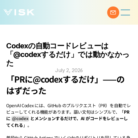
Codexの自動コードレビューは
「@codexするだけ」では動かなかっ
た
July 2, 2026
「PRに@codexするだけ」——の
はずだった
OpenAI Codex には、GitHub のプルリクエスト（PR）を自動でレ
ビューしてくれる機能があります。謳い文句はシンプルで、「
PR 
に 
@codex
 とメンションするだけで、AI がコードをレビューし
てくれる
」。
普段から GitHub Actions でいくつかのリポジトリを回している身