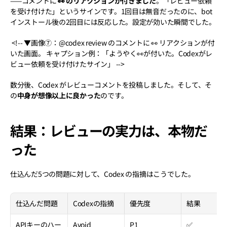
——コメントに 
👀 のリアクションが付きました
。「レビュー依頼
を受け付けた」というサインです。1回目は無音だったのに、bot 
インストール後の2回目には反応した。設定が効いた瞬間でした。
 <!-- ▼画像⑦：@codex review のコメントに 👀 リアクションが付
いた画面。 キャプション例：「ようやく👀が付いた。Codexがレ
ビュー依頼を受け付けたサイン」 --> 
数分後、Codex がレビューコメントを投稿しました。そして、そ
の
中身が想像以上に良かった
のです。
結果：レビューの実力は、本物だ
った
仕込んだ5つの問題に対して、Codex の指摘はこうでした。
仕込んだ問題
Codexの指摘
優先度
結果
APIキーのハー
Avoid 
P1
✅