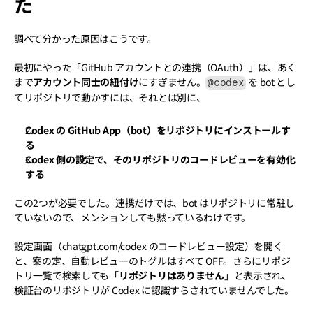
た
調べて分かった原因はこうです。
最初にやった「GitHub アカウントとの連携（OAuth）」は、あく
まで
アカウント同士の紐付け
にすぎません。
 を bot とし
@codex
てリポジトリで動かすには、それとは別に、
Codex の GitHub App（bot）をリポジトリにインストールす
る
Codex 側の設定で、そのリポジトリのコードレビューを有効化
する
この2つが必要でした。連携だけでは、bot はリポジトリに常駐し
ていないので、メンションしても黙っているわけです。
設定画面（chatgpt.com/codex のコードレビュー設定）を開く
と、案の定、自動レビューのトグルはすべて OFF。さらにリポジ
トリ一覧で検索しても「
リポジトリはありません
」と表示され、
検証台のリポジトリが Codex に認識すらされていませんでした。