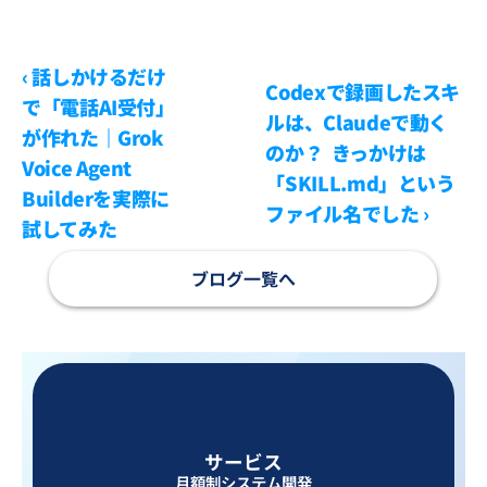
‹ 話しかけるだけ
Codexで録画したスキ
で「電話AI受付」
ルは、Claudeで動く
が作れた｜Grok 
のか？  きっかけは
Voice Agent 
「SKILL.md」という
Builderを実際に
ファイル名でした ›
試してみた
ブログ一覧へ
サービス
月額制システム開発