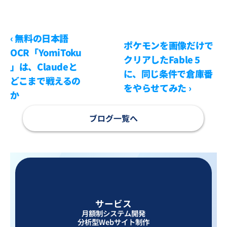
‹ 無料の日本語
ポケモンを画像だけで
OCR「YomiToku
クリアしたFable 5
」は、Claudeと
に、同じ条件で倉庫番
どこまで戦えるの
をやらせてみた ›
か  
ブログ一覧へ
サービス
月額制システム開発
分析型Webサイト制作