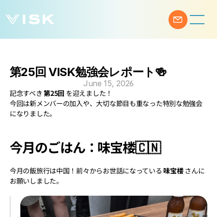
第25回 VISK勉強会レポート🍻
June 15, 2026
記念すべき 
第25回
 を迎えました！
今回は新メンバーの加入や、大切な節目も重なった特別な勉強会
になりました。
今月のごはん：味宝楼🇨🇳
今月の飯旅行は中国！前々からお世話になっている 
味宝楼
 さんに
お願いしました。