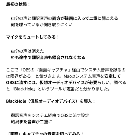
最初の状態：
自分の声と翻訳音声の
両方が録画に入って二重に聞こえる
何を喋っているか聞き取りにくい
マイクをミュートしてみる：
自分の声は消えた
でも
途中で翻訳音声も録音されなくなる
ここで「OBSの『画面キャプチャ』経由でシステム音声を録るの
は限界がある」と気づきます。Macのシステム音声を
安定して
OBSに流すには、仮想オーディオデバイスが必要
らしい。調べる
と「BlackHole」というツールが定番だと分かりました。
BlackHole（仮想オーディオデバイス）を導入：
翻訳音声をシステム経由でOBSに流す設定
結局
また音声が二重
に
「画面」キャプチャの音声を切ってみる：