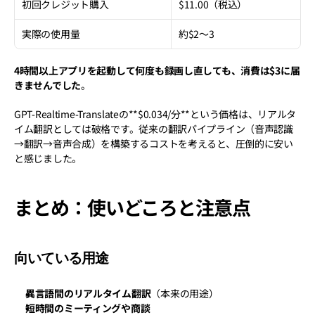
初回クレジット購入
$11.00（税込）
実際の使用量
約$2〜3
4時間以上アプリを起動して何度も録画し直しても、消費は$3に届
きませんでした
。
GPT-Realtime-Translateの**$0.034/分**という価格は、リアルタ
イム翻訳としては破格です。従来の翻訳パイプライン（音声認識
→翻訳→音声合成）を構築するコストを考えると、圧倒的に安い
と感じました。
まとめ：使いどころと注意点
向いている用途
異言語間のリアルタイム翻訳
（本来の用途）
短時間のミーティングや商談