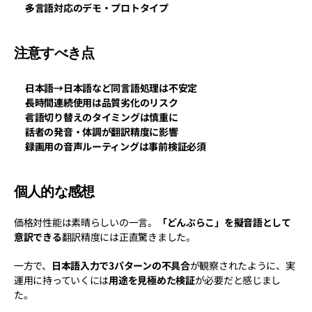
多言語対応のデモ・プロトタイプ
注意すべき点
日本語→日本語など同言語処理は不安定
長時間連続使用は品質劣化のリスク
言語切り替えのタイミングは慎重に
話者の発音・体調が翻訳精度に影響
録画用の音声ルーティングは事前検証必須
個人的な感想
価格対性能は素晴らしいの一言。
「どんぶらこ」を擬音語として
意訳できる
翻訳精度には正直驚きました。
一方で、
日本語入力で3パターンの不具合
が観察されたように、実
運用に持っていくには
用途を見極めた検証
が必要だと感じまし
た。