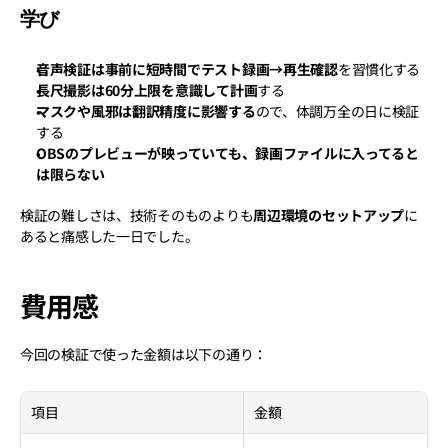
学び
音声検証は事前に短時間でテスト録画→再生確認
を習慣化する
長尺撮影は60分上限を意識して計画
する
マスクや風邪は翻訳精度に影響する
ので、体調万全の日に検証
する
OBSのプレビューが映っていても、録画ファイルに入ってると
は限らない
検証の難しさは、技術そのものよりも
周辺環境のセットアップ
に
あると痛感した一日でした。
費用感
今回の検証で使った金額は以下の通り：
項目
金額