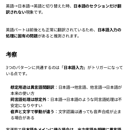
英語→日本語→英語と切り替えた時、
日本語のセクションだけ翻
訳されない
現象です。
英語パートは前後とも正常に翻訳されているため、
日本語入力の
処理に固有の問題
があると推測されます。
考察
3つのパターンに共通するのは「
日本語入力
」がトリガーになって
いる点です。
想定用途は異言語間翻訳
：日本語→他言語、他言語→日本語が
本来の使い方
同言語処理は想定外
：日本語→日本語のような同言語処理は不
安定になりやすい
音声と文字で挙動が違う
：文字認識は通っても音声合成が止ま
る場合がある
実運用で
日本語をメインに使う場合は、出力言語を明確に異言語