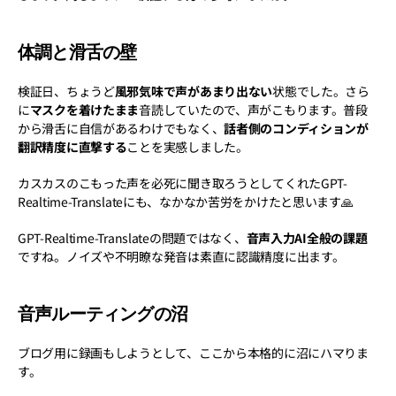
体調と滑舌の壁
検証日、ちょうど
風邪気味で声があまり出ない
状態でした。さら
に
マスクを着けたまま
音読していたので、声がこもります。普段
から滑舌に自信があるわけでもなく、
話者側のコンディションが
翻訳精度に直撃する
ことを実感しました。
カスカスのこもった声を必死に聞き取ろうとしてくれたGPT-
Realtime-Translateにも、なかなか苦労をかけたと思います🙏
GPT-Realtime-Translateの問題ではなく、
音声入力AI全般の課題
ですね。ノイズや不明瞭な発音は素直に認識精度に出ます。
音声ルーティングの沼
ブログ用に録画もしようとして、ここから本格的に沼にハマりま
す。