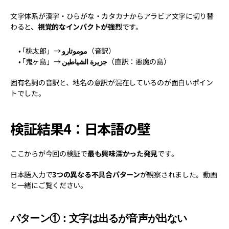
文字体系が漢字・ひらがな・カタカナからアラビア文字に切り替
わると、
視覚的なインパクトが強烈
です。
「桃太郎」→ 
موموتارو
（音訳）
「鬼ヶ島」→ 
جزيرة الشياطين
（直訳：悪魔の島）
固有名詞の音訳と、地名の意訳が混在しているのが面白いポイン
トでした。
検証結果4：日本語の壁
ここからが今回の検証で
最も興味深かった発見
です。
日本語入力で
3つの異なる不具合パターン
が観察されました。動画
と一緒にご覧ください。
パターン①：文字は出るが音声が出ない