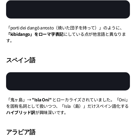
「porti dei dangō arrosto（焼いた団子を持って）」のように、
「kibidango」をローマ字表記
にしている点が他言語と異なりま
す。
スペイン語
「鬼ヶ島」→ 
"Isla Oni"
 とローカライズされていました。「Oni」
を固有名詞として扱いつつ、「Isla（島）」だけスペイン語化する
ハイブリッド訳
が興味深いです。
アラビア語