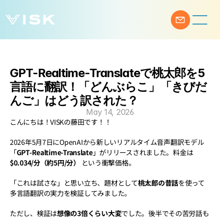
GPT-Realtime-Translateで桃太郎を5
言語に翻訳！「どんぶらこ」「きびだ
んご」はどう訳された？
May 14, 2026
こんにちは！VISKの藤田です！！
2026年5月7日にOpenAIから新しいリアルタイム音声翻訳モデル
「
GPT-Realtime-Translate
」がリリースされました。料金は 
$0.034/分（約5円/分）
 という衝撃価格。
「これは試さな」と思い立ち、題材として
桃太郎の昔話
を使って
多言語翻訳の実力を検証してみました。
ただし、検証は
想像の3倍くらい大変
でした。後半でその苦労話も