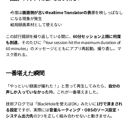
今度は
画面側が古いRealtime Translatorの表示
を映しっぱなし
になる現象が発生
結局録画素材として使えない
この試行錯誤を繰り返している間に、
60分セッション上限に何度
も到達
。そのたびに「Your session hit the maximum duration of 
60 minutes」のメッセージとともにアプリ再起動。撮り直し。マ
スク蒸れる。
一番堪えた瞬間
「やっといい録画が撮れた！」と思って再生してみたら、
自分の
声しか入っていなかった
時。これが一番堪えました。
技術ブログでは「BlackHoleを使えばOK」みたいに
1行で済まされ
る設定
ですが、実際には
音量ルーティング・OBSのソース設定・
システム出力先
の3つを正しく組み合わせないと動きません。