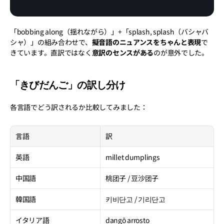
「bobbing along（揺れながら）」+「splash, splash（バシャバ
シャ）」の組み合わせで、
擬音語のニュアンスをちゃんと表現
で
きています。直訳ではなく
意訳のセンスがある
のが意外でした。
「きびだんご」の訳し分け
各言語でどう訳されるか比較してみました：
言語
訳
英語
millet dumplings
中国語
桃团子 / 豆沙团子
韓国語
키비단고 / 기리단고
イタリア語
dangō arrosto