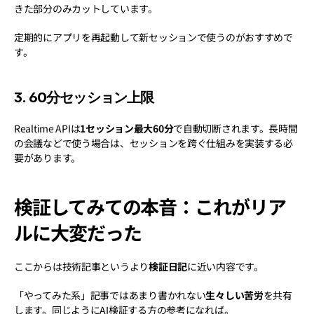
きた部分のみカットしています。
定期的にアプリを再起動して新セッションで使うのがおすすめで
す。
3. 60分セッション上限
Realtime APIは
1セッション最大60分
で自動切断されます。長時間
の会議などで使う場合は、セッションを跨ぐ仕組みを実装する必
要があります。
検証してみての本音：これがリア
ルに大変だった
ここからは技術記事というより
検証日記
に近い内容です。
「やってみた系」記事ではあまり書かれない
生々しい苦労
を共有
します。同じようにAI検証する方の参考になれば。