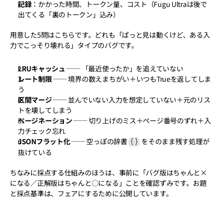
記録
：かかった時間、トークン量、コスト（Fugu Ultraは後で
出てくる「裏のトークン」込み）
用意した5問はこちらです。どれも「ぱっと見は動くけど、ある入
力でこっそり壊れる」タイプのバグです。
LRUキャッシュ
 ── 「最近使ったか」を追えていない
レート制限
 ── 境界の数えまちがい＋いつもTrueを返してしま
う
区間マージ
 ── 並んでいない入力を想定していない＋元のリス
トを壊してしまう
ページネーション
 ── 切り上げのミス＋ページ番号のずれ＋入
力チェック忘れ
JSONフラット化
 ── 空っぽの辞書 
 をそのまま残す処理が
{}
抜けている
ちなみに採点する仕組みのほうは、事前に「バグ版はちゃんと×
になる／正解版はちゃんと○になる」ことを確認ずみです。お題
と採点基準は、フェアにするために公開しています。