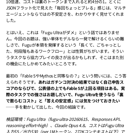
10倍速、コストは裏のトークンまで入れると約4分の1。とくに
JSONフラット化で見えた「毎回ちょっとブレる」感じは、マルチ
エージェントならではの不安定さを、わかりやすく見せてくれま
した。
とはいえ、これは「Fugu Ultraがダメ」という話ではありませ
ん。今回のお題は、強い単体モデルなら一発で解けるくらいの難
しさで、Fuguが本領を発揮するという「長くて、ごちゃっとし
た、何段階もあるワークフロー」とは性質がちがいます。そうい
うタスクなら協力プレイの良さが出るかもしれず、そこはまた別
の機会にたしかめてみたいところです。
最初の「Fable 5やMythosと同等なの？」という問いには、こう答
えられそうです。
あれはガチンコ対決の結果ではなく自己申告ス
コアのならびで、公表値の上でもFable 5が上回る項目はある。実
際のタスクでの強さはお題しだいで、Fugu Ultraを使うなら「裏
で膨らむコスト」と「答えの安定感」には気をつけておきたい
── 手を動かして出した、今回の結論です。
検証環境：Fugu Ultra（fugu-ultra-20260615、Responses API、
reasoning effort=high）、Claude Opus 4.8。コストはFugu Ultra
入力$5／出力$30（per 1Mトークン、272Kコンテキスト以下）で