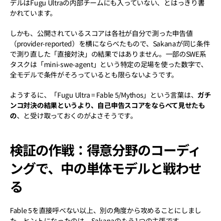
デルはFugu Ultraの内部チームにも入っていない、とはっきり書
かれています。
しかも、公開されているスコアは各社が自分で測った申告値
（provider-reported）を横にならべたもので、Sakanaが同じ条件
で測り直した「直接対決」の結果ではありません。一部のSWE系
タスクは「mini-swe-agent」という特定の足場を使った数字で、
全モデルで条件がそろっているとも限らないようです。
ようするに、「Fugu Ultra = Fable 5/Mythos」という言葉は、
ガチ
ンコ対決の結果というより、自己申告スコアをならべて見せたも
の
、と受け取っておくのがよさそうです。
検証の作戦：得意分野のコーディ
ングで、中の単体モデルと戦わせ
る
Fable 5を直接呼べない以上、別の角度から攻めることにしまし
た。ヒントになったのは、Sakanaのもう1つの主張です。