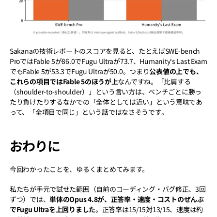
Sakanaの技術レポートのスコアを見ると、たとえばSWE-bench 
ProではFable 5が86.0でFugu Ultraが73.7、Humanity's Last Exam
でもFable 5が53.3でFugu Ultraが50.0。つまり
公表値の上でも、
これらの項目ではFable 5のほうが上
なんですね。「比肩する
（shoulder-to-shoulder）」という言い方は、ベンチごとに勝っ
たり負けたりするなかでの「全体としては近い」という意味であ
って、「全項目で同じ」という話ではなさそうです。
おわりに
今回わかったことを、ゆるくまとめてみます。
私たちが手元で試せた範囲（自前のコーディング・バグ修正、3回
ずつ）では、
単体のOpus 4.8が、正答率・速度・コストのぜんぶ
でFugu Ultraを上回りました
。正答率は15/15対13/15、速度は約