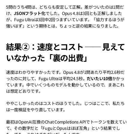
5問のうち4問は、どちらも安定して正解。差がついたのは1問だ
け、
JSONフラット化
でした。Opus 4.8は3回とも正解しました
が、Fugu Ultraは3回中2回つまずいています。「協力するほうが
強いはず」という期待とは、ちょっと逆の結果になりました。
結果②：速度とコスト ── 見えて
いなかった「裏の出費」
速度はわかりやすかったです。Opus 4.8が1問あたり平均2.6秒だ
ったのに対して、Fugu Ultraは平均24.5秒。
だいたい10倍
かかっ
ています。中でいくつものモデルを動かしているので、まあこれ
は想定どおりです。
ややこしかったのはコストのほうでした。じつはここで、私たち
は一度検証をやり直しています。
最初はOpenAI互換のChat Completions APIでトークンを数えてい
て、その数字だと「FuguとOpusはほぼ互角」という結果でし