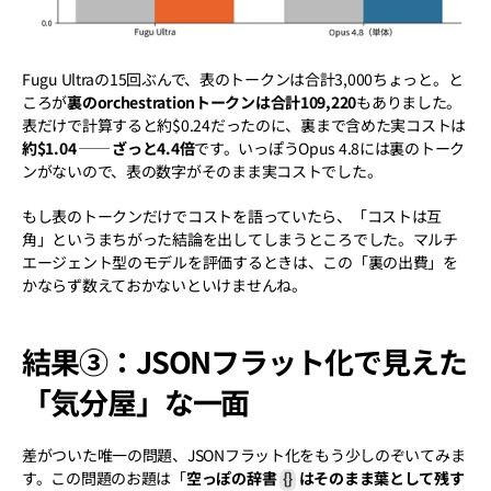
Fugu Ultraの15回ぶんで、表のトークンは合計3,000ちょっと。と
ころが
裏のorchestrationトークンは合計109,220
もありました。
表だけで計算すると約$0.24だったのに、裏まで含めた実コストは
約$1.04 ── ざっと4.4倍
です。いっぽうOpus 4.8には裏のトーク
ンがないので、表の数字がそのまま実コストでした。
もし表のトークンだけでコストを語っていたら、「コストは互
角」というまちがった結論を出してしまうところでした。マルチ
エージェント型のモデルを評価するときは、この「裏の出費」を
かならず数えておかないといけませんね。
結果③：JSONフラット化で見えた
「気分屋」な一面
差がついた唯一の問題、JSONフラット化をもう少しのぞいてみま
す。この問題のお題は「
空っぽの辞書 
{}
 はそのまま葉として残す