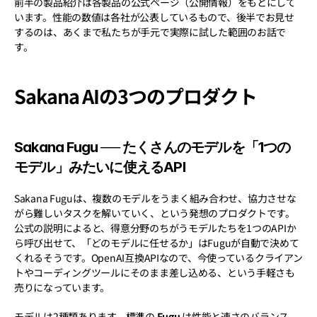
前半の製品紹介は各製品の公式ページ（公開情報）をもとにして
います。性能の数値は各社が公表しているもので、後半でお見せ
するのは、あくまで私たちが手元で実際に試した範囲のお話で
す。
Sakana AIの3つのプロダクト
Sakana Fugu ── たくさんのモデルを「1つの
モデル」みたいに使えるAPI
Sakana Fuguは、複数のモデルをうまく組み合わせ、協力させな
がら難しいタスクを解いていく、という発想のプロダクトです。
公式の説明によると、得意分野のちがうモデルたちを1つのAPIか
ら呼び出せて、「どのモデルに任せるか」はFuguが自動で決めて
くれるそうです。OpenAI互換APIなので、今使っているクライアン
トやコーディングツールにそのまま差し込める、という手軽さも
売りになっています。
モデルは2種類あります。標準の 
Fugu
 は性能と速さのバランス