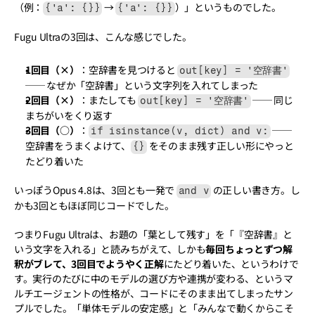
（例：
 → 
）」というものでした。
{'a': {}}
{'a': {}}
Fugu Ultraの3回は、こんな感じでした。
1回目（×）
：空辞書を見つけると 
out[key] = '空辞書'
── なぜか「空辞書」という文字列を入れてしまった
2回目（×）
：またしても 
 ── 同じ
out[key] = '空辞書'
まちがいをくり返す
3回目（○）
：
 ── 
if isinstance(v, dict) and v:
空辞書をうまくよけて、
 をそのまま残す正しい形にやっと
{}
たどり着いた
いっぽうOpus 4.8は、3回とも一発で 
 の正しい書き方。し
and v
かも3回ともほぼ同じコードでした。
つまりFugu Ultraは、お題の「葉として残す」を「『空辞書』と
いう文字を入れる」と読みちがえて、しかも
毎回ちょっとずつ解
釈がブレて、3回目でようやく正解
にたどり着いた、というわけで
す。実行のたびに中のモデルの選び方や連携が変わる、というマ
ルチエージェントの性格が、コードにそのまま出てしまったサン
プルでした。「単体モデルの安定感」と「みんなで動くからこそ