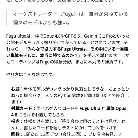
オーケストレーター（Fugu）は、自分が束ねている
個々のモデルよりも強い。
Fugu Ultraは、中でOpus 4.8やGPT-5.5、Gemini 3.1 Proといった
公開モデルをうまく振り分けて使っている、とされています。そ
れなら、
「みんなで協力するFugu Ultraは、その中にいる一番強
い単体モデルに、本当に勝てるのか？」
 を手元で試せます。しか
もコーディングはFuguの得意分野。まさに本丸での勝負です。
やり方はこんな感じです。
お題
：単体モデルがついうっかり見落としそうな「ちょっとひ
ねった複合バグ」入りのPython関数を5問用意（あとで紹介し
ます）
対戦カード
：同じバグ入りコードを 
Fugu Ultra
 と 
単体 Opus 
4.8
 にそれぞれ直してもらう
採点
：仕様だけを渡して（答え合わせ用のテストは見せませ
ん）、直したコードを隠しテストにかけて○×をつける
回数
：1問あたり3回ずつ（合計15回）。ブレ具合も見ます